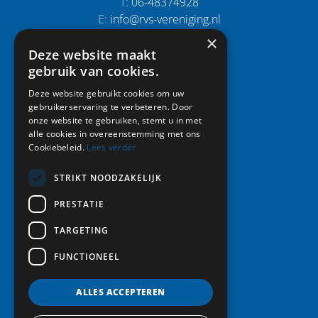
T:
06-48374928
E:
info@rvs-vereniging.nl
×
Deze website maakt
Snel naar:
gebruik van cookies.
Home
Deze website gebruikt cookies om uw
gebruikerservaring te verbeteren. Door
Activiteiten
onze website te gebruiken, stemt u in met
Leden
alle cookies in overeenstemming met ons
Vereniging
Cookiebeleid.
Lees verder
Foto album
Nieuws
STRIKT NOODZAKELIJK
Contact
PRESTATIE
Lid worden
TARGETING
FUNCTIONEEL
Volg ons:
ALLES ACCEPTEREN