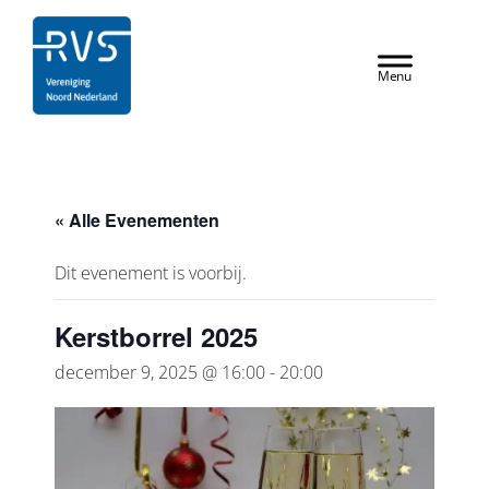
Door
RVS Vereniging
naar
Header
de
Rechts
hoofd
inhoud
« Alle Evenementen
Dit evenement is voorbij.
Kerstborrel 2025
december 9, 2025 @ 16:00
-
20:00