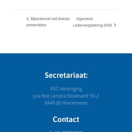
Algemene
Bijeenkomst met diverse
presentaties
Ledenvergadering 2026
Secretariaat:
RVS Vereniging
p/a Abe Lenstra Boulevard 50-2
8448 JB Heerenveen
Contact