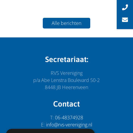
Alle berichten
Secretariaat:
RVS Vereniging
p/a Abe Lenstra Boulevard 50-2
8448 JB Heerenveen
Contact
T:
06-48374928
E:
info@rvs-vereniging.nl