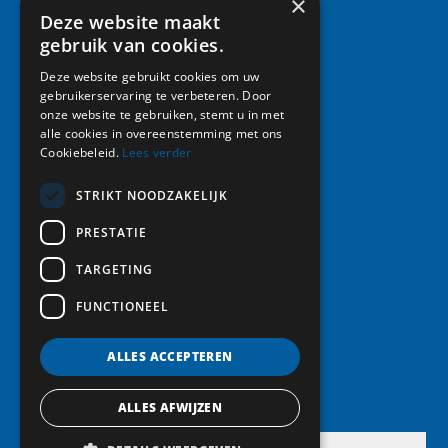
×
Deze website maakt
Snel naar:
gebruik van cookies.
Home
Deze website gebruikt cookies om uw
gebruikerservaring te verbeteren. Door
Activiteiten
onze website te gebruiken, stemt u in met
Leden
alle cookies in overeenstemming met ons
Vereniging
Cookiebeleid.
Lees verder
Foto album
Nieuws
STRIKT NOODZAKELIJK
Contact
PRESTATIE
Lid worden
TARGETING
FUNCTIONEEL
Volg ons:
ALLES ACCEPTEREN
ALLES AFWIJZEN