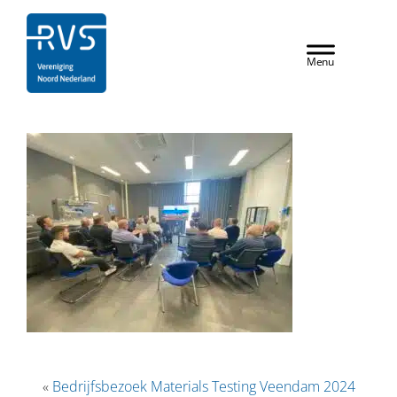
Door
RVS Vereniging
naar
Header
de
Rechts
hoofd
inhoud
«
Bedrijfsbezoek Materials Testing Veendam 2024