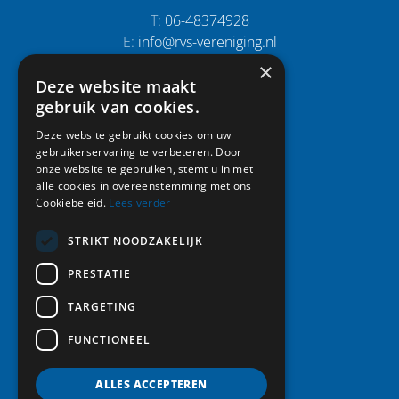
T:
06-48374928
E:
info@rvs-vereniging.nl
×
Deze website maakt
Snel naar:
gebruik van cookies.
Home
Deze website gebruikt cookies om uw
gebruikerservaring te verbeteren. Door
Activiteiten
onze website te gebruiken, stemt u in met
Leden
alle cookies in overeenstemming met ons
Vereniging
Cookiebeleid.
Lees verder
Foto album
Nieuws
STRIKT NOODZAKELIJK
Contact
PRESTATIE
Lid worden
TARGETING
FUNCTIONEEL
Volg ons:
ALLES ACCEPTEREN