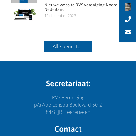
Nieuwe website RVS vereniging Noord-
Nederland
12 december 2023
Alle berichten
Secretariaat:
RVS Vereniging
p/a Abe Lenstra Boulevard 50-2
8448 JB Heerenveen
Contact