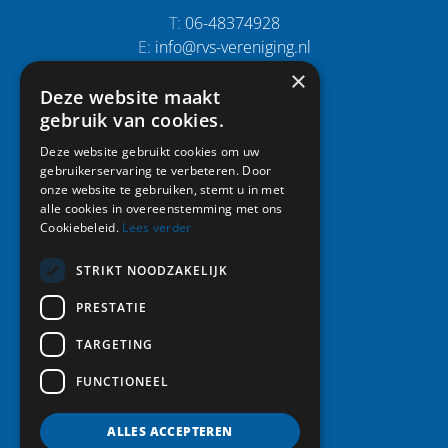
T:
06-48374928
E:
info@rvs-vereniging.nl
×
Deze website maakt
Snel naar:
gebruik van cookies.
Home
Deze website gebruikt cookies om uw
gebruikerservaring te verbeteren. Door
Activiteiten
onze website te gebruiken, stemt u in met
Leden
alle cookies in overeenstemming met ons
Vereniging
Cookiebeleid.
Lees verder
Foto album
Nieuws
STRIKT NOODZAKELIJK
Contact
PRESTATIE
Lid worden
TARGETING
FUNCTIONEEL
Volg ons:
ALLES ACCEPTEREN