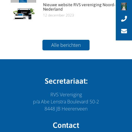
Nieuwe website RVS vereniging Noord-
Nederland
12 december 2023
Alle berichten
Secretariaat:
RVS Vereniging
p/a Abe Lenstra Boulevard 50-2
8448 JB Heerenveen
Contact