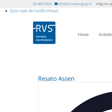
06-48374928
info@rvs-vereniging.nl
Volg ons o
Door naar de hoofd inhoud
RVS Vereniging
Header
Home
Activite
Rechts
Resato Assen