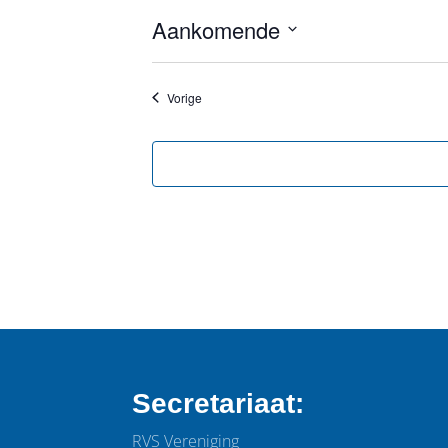
Aankomende
Selecteer
een
Evenementen
Vorige
datum.
Secretariaat:
RVS Vereniging