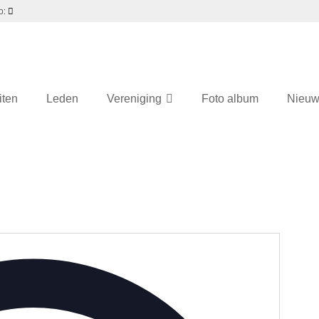
p:
iten
Leden
Vereniging
Foto album
Nieuw
Adres