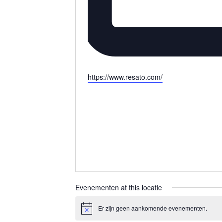
Website
https://www.resato.com/
Evenementen at this locatie
Er zijn geen aankomende evenementen.
Bericht