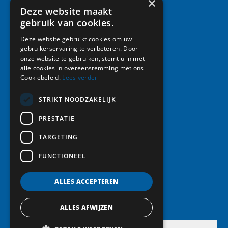
×
Deze website maakt
Snel naar:
gebruik van cookies.
Home
Deze website gebruikt cookies om uw
gebruikerservaring te verbeteren. Door
Activiteiten
onze website te gebruiken, stemt u in met
Leden
alle cookies in overeenstemming met ons
Vereniging
Cookiebeleid.
Lees verder
Foto album
Nieuws
STRIKT NOODZAKELIJK
Contact
PRESTATIE
Lid worden
TARGETING
FUNCTIONEEL
Volg ons:
ALLES ACCEPTEREN
ALLES AFWIJZEN