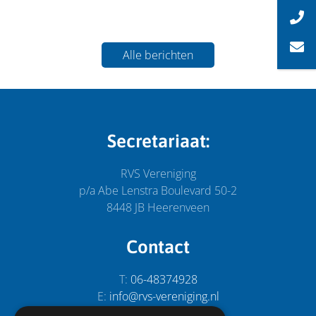
Alle berichten
Secretariaat:
RVS Vereniging
p/a Abe Lenstra Boulevard 50-2
8448 JB Heerenveen
Contact
T:
06-48374928
E:
info@rvs-vereniging.nl