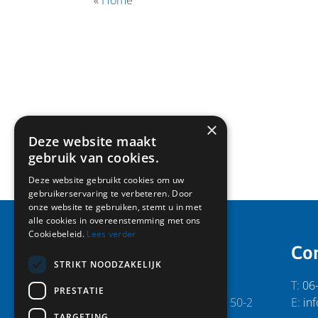
«
Home
×
Deze website maakt
gebruik van cookies.
Deze website gebruikt cookies om uw
gebruikerservaring te verbeteren. Door
onze website te gebruiken, stemt u in met
alle cookies in overeenstemming met ons
Cookiebeleid.
Lees verder
Secretariaat:
Co
STRIKT NOODZAKELIJK
RVS Vereniging
T:
06
PRESTATIE
p/a Abe Lenstra Boulevard 50-2
E:
inf
TARGETING