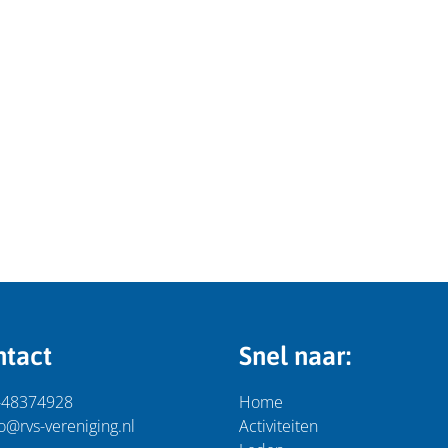
ntact
Snel naar:
-48374928
Home
o@rvs-vereniging.nl
Activiteiten