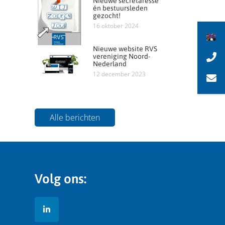
Nieuwe secretaresse
én bestuursleden
gezocht!
16 oktober 2024
Nieuwe website RVS
vereniging Noord-
Nederland
12 december 2023
Alle berichten
Volg ons: