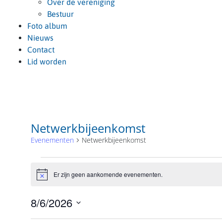
Over de vereniging
Bestuur
Foto album
Nieuws
Contact
Lid worden
Netwerkbijeenkomst
Evenementen
Netwerkbijeenkomst
Evenementen
in
Er zijn geen aankomende evenementen.
Bericht
augustus
8/6/2026
6,
2026
Selecteer