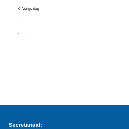
een
Vorige dag
datum.
Secretariaat: