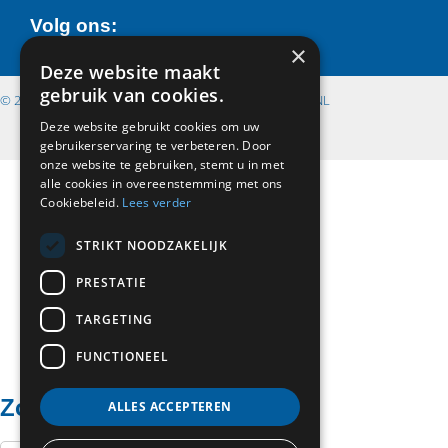
Volg ons:
×
Deze website maakt
gebruik van cookies.
©
2026
| Website ontwikkeling door
WEBSITEBEREIKT.NL
Privacyverklaring
Deze website gebruikt cookies om uw
&
gebruikerservaring te verbeteren. Door
AV
onze website te gebruiken, stemt u in met
koppeling
alle cookies in overeenstemming met ons
Cookiebeleid.
Lees verder
STRIKT NOODZAKELIJK
PRESTATIE
TARGETING
FUNCTIONEEL
Zoeken:
ALLES ACCEPTEREN