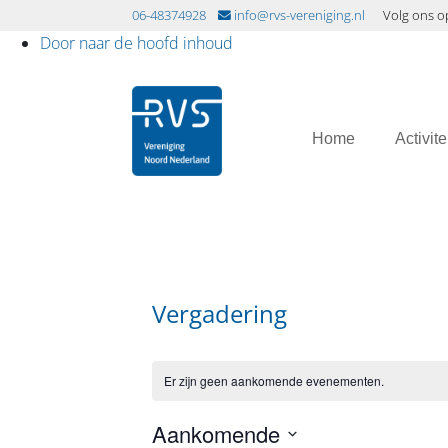
06-48374928
info@rvs-vereniging.nl
Volg ons o
Door naar de hoofd inhoud
RVS Vereniging
Header
Home
Activite
Rechts
Vergadering
Er zijn geen aankomende evenementen.
Aankomende