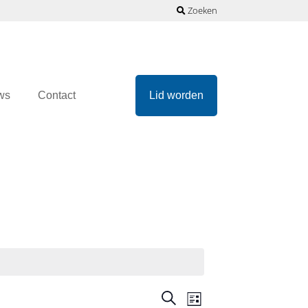
Zoeken
ws
Contact
Lid worden
Evenementen
Evenement
Zoeken
Lijst