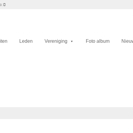
p:
iten
Leden
Vereniging
Foto album
Nieu