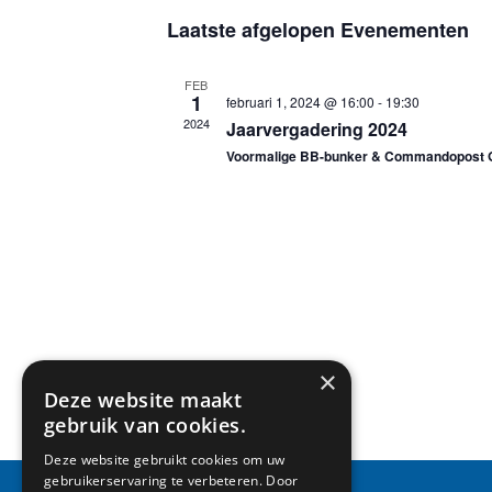
Selecteer
Laatste afgelopen Evenementen
een
datum.
FEB
1
februari 1, 2024 @ 16:00
-
19:30
2024
Jaarvergadering 2024
Voormalige BB-bunker & Commandopost 
×
Deze website maakt
gebruik van cookies.
Deze website gebruikt cookies om uw
gebruikerservaring te verbeteren. Door