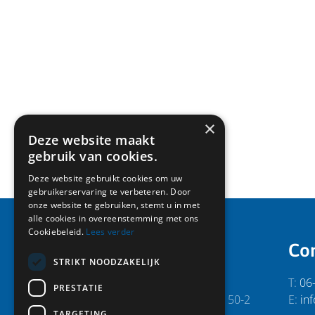
×
Deze website maakt
gebruik van cookies.
Deze website gebruikt cookies om uw
gebruikerservaring te verbeteren. Door
onze website te gebruiken, stemt u in met
alle cookies in overeenstemming met ons
Cookiebeleid.
Lees verder
Secretariaat:
Co
STRIKT NOODZAKELIJK
RVS Vereniging
T:
06
PRESTATIE
p/a Abe Lenstra Boulevard 50-2
E:
inf
TARGETING