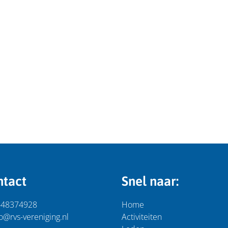
ntact
Snel naar:
-48374928
Home
o@rvs-vereniging.nl
Activiteiten