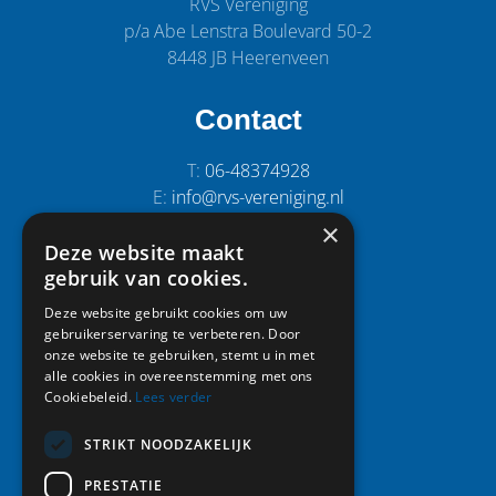
RVS Vereniging
g
e
p/a Abe Lenstra Boulevard 50-2
a
8448 JB Heerenveen
e
t
r
i
Contact
g
e
e
T:
06-48374928
E:
info@rvs-vereniging.nl
v
×
e
Deze website maakt
Snel naar:
n
gebruik van cookies.
n
Home
Deze website gebruikt cookies om uw
a
gebruikerservaring te verbeteren. Door
Activiteiten
onze website te gebruiken, stemt u in met
Leden
v
alle cookies in overeenstemming met ons
Vereniging
Cookiebeleid.
Lees verder
i
Foto album
g
Nieuws
STRIKT NOODZAKELIJK
Contact
a
PRESTATIE