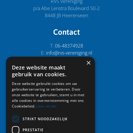
i
w
RVS Vereniging
p/a Abe Lenstra Boulevard 50-2
g
e
8448 JB Heerenveen
a
e
t
r
Contact
i
g
e
T:
06-48374928
e
E:
info@rvs-vereniging.nl
v
×
e
Deze website maakt
Snel naar:
gebruik van cookies.
n
Home
n
Deze website gebruikt cookies om uw
gebruikerservaring te verbeteren. Door
Activiteiten
a
onze website te gebruiken, stemt u in met
Leden
alle cookies in overeenstemming met ons
v
Vereniging
Cookiebeleid.
Lees verder
i
Foto album
Nieuws
STRIKT NOODZAKELIJK
g
Contact
a
PRESTATIE