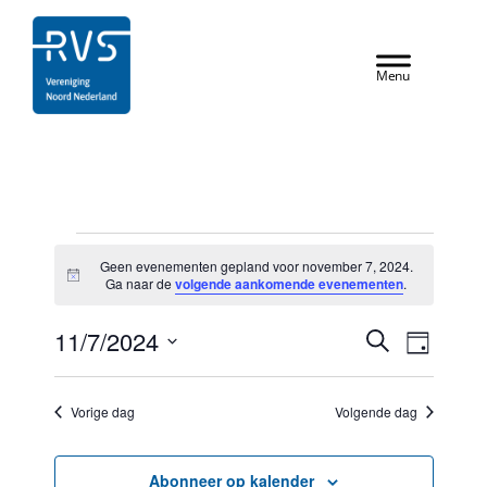
Door
RVS Vereniging
naar
Header
de
Rechts
hoofd
inhoud
Evenementen
Geen evenementen gepland voor november 7, 2024.
in
B
Ga naar de
volgende aankomende evenementen
.
e
r
november
E
E
11/7/2024
i
Z
D
c
7,
o
v
v
S
h
a
e
t
2024
e
e
g
e
k
Vorige dag
Volgende dag
l
n
n
e
e
e
n
e
c
Abonneer op kalender